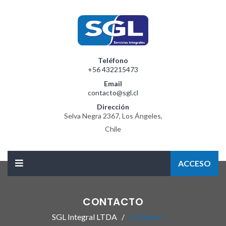
Teléfono
+56 432215473
Email
contacto@sgl.cl
Dirección
Selva Negra 2367, Los Ángeles,
Chile
ACCESO
CONTACTO
SGL Integral LTDA
Contacto