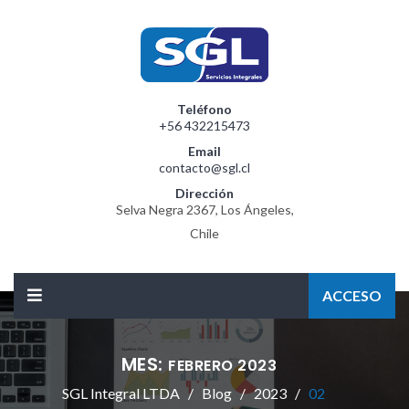
Teléfono
+56 432215473
Email
contacto@sgl.cl
Dirección
Selva Negra 2367, Los Ángeles,
Chile
ACCESO
MES:
FEBRERO 2023
SGL Integral LTDA
Blog
2023
02